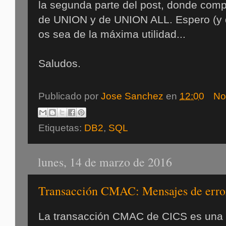
la segunda parte del post, donde comp
de UNION y de UNION ALL. Espero (y 
os sea de la máxima utilidad...
Saludos.
Publicado por
Jose Sanchez
en
12:00
No
Etiquetas:
DB2
,
SQL
lunes, 14 de marzo de 2016
Transacción CMAC: Mensajes de err
La transacción CMAC de CICS es una h