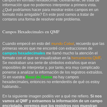
campos en formato hexadecimal. Obviamente, se trata de
información que no podemos interpretar a primera vista.
¿Qué podríamos hacer para mostrar estos campos en un
formato más amigable? En este post vamos a tratar de
contaros una forma de resolver este problema.
Campos Hexadecimales en QMF
Cuando empecé en esto del
mundo Cobol
, recuerdo que las
primeras veces que me encontré con extracciones de
campos hexadecimales
me llamó mucho la atención el
formato con el que se visualizaban en la
herramienta QMF
.
Se mostraban una serie de símbolos extraños que eran
imposibles de interpretar y, por tanto, era muy complicado
ponerse a analizar la información de los registros extraídos.
Si en vuestra
Base de Datos
no hay campos
hexadecimales, entonces no entenderéis de qué os estoy
hablando...
En la siguiente imagen podéis ver a qué me refiero.
Si nos
vamos al QMF y extraemos la información de un campo
encriptado, veremos que los registros nos muestran