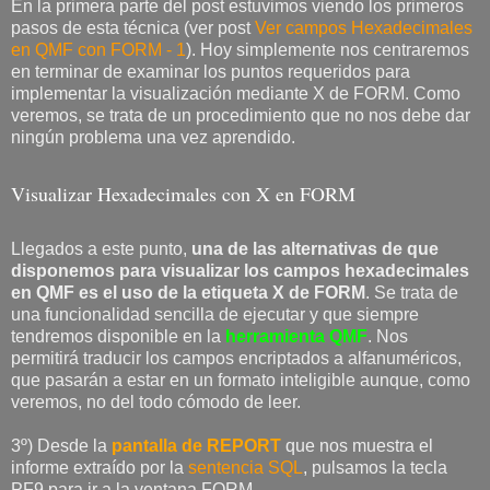
En la primera parte del post estuvimos viendo los primeros
pasos de esta técnica (ver post
Ver campos Hexadecimales
en QMF con FORM - 1
). Hoy simplemente nos centraremos
en terminar de examinar los puntos requeridos para
implementar la visualización mediante X de FORM. Como
veremos, se trata de un procedimiento que no nos debe dar
ningún problema una vez aprendido.
Visualizar Hexadecimales con X en FORM
Llegados a este punto,
una de las alternativas de que
disponemos para visualizar los campos hexadecimales
en QMF es el uso de la etiqueta X de FORM
. Se trata de
una funcionalidad sencilla de ejecutar y que siempre
tendremos disponible en la
herramienta QMF
. Nos
permitirá traducir los campos encriptados a alfanuméricos,
que pasarán a estar en un formato inteligible aunque, como
veremos, no del todo cómodo de leer.
3º) Desde la
pantalla de REPORT
que nos muestra el
informe extraído por la
sentencia SQL
, pulsamos la tecla
PF9 para ir a la ventana FORM.