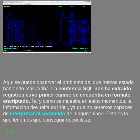
Aquí se puede observar el problema del que hemos estado
hablando más arriba.
La sentencia SQL nos ha extraído
registros cuyo primer campo se encuentra en formato
encriptado
. Tal y como se muestra en estos momentos, la
información devuelta es inútil, ya que no seremos capaces
de
interpretar el contenido
de ninguna línea. Esto es lo
que tenemos que conseguir decodificar.
INCI