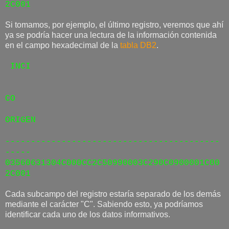
2C001
Si tomamos, por ejemplo, el último registro, veremos que ahí
ya se podría hacer una lectura de la información contenida
en el campo hexadecimal de la
tabla DB2
.
INCI
CO
ORIGEN
------------------------------------------
-----
03560631304C000CC2C50990003C290C0900001C00
2C001
Cada subcampo del registro estaría separado de los demás
mediante el carácter "C". Sabiendo esto, ya podríamos
identificar cada uno de los datos informativos.