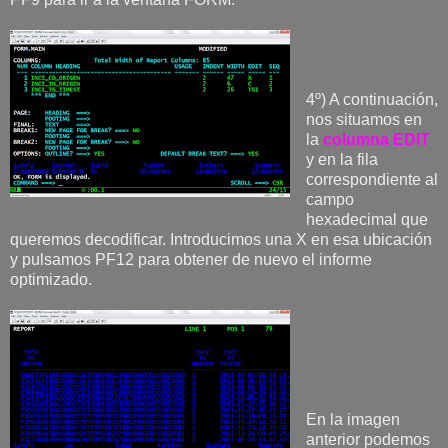
4º) A continuación,
nos situamos en
la
columna EDIT
y en la fila
correspondiente al
campo
hexadecimal que
queremos decodificar. Introducimos una X en esa ubicación
y pulsamos PF12 para obtener de nuevo el informe
optimizado.
En la imagen
anterior podemos