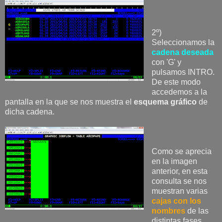
2º)
Seleccionamos la
cadena deseada
con 'G' y
pulsamos INTRO.
De este modo
accedemos a la
pantalla en la que se nos muestra el
esquema gráfico
de
dicha cadena.
Como se aprecia
en la imagen
anterior, en esta
consulta se nos
muestran varias
cajas con los
nombres
de las
distintas fases