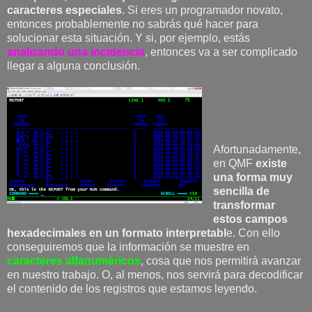
caracteres especiales
. Si eres un programador novato,
entonces probablemente no sabrás qué hacer para
solucionar esta situación. Y si, por ejemplo, estás
analizando una incidencia
, entonces va a ser complicado
llegar a alguna conclusión.
Afortunadamente,
en QMF
existe
una forma muy
sencilla de
transformar
estos campos
hexadecimales en un formato interpretabl
e. Con ello
conseguiremos que la información se muestre en
caracteres alfanuméricos
, cosa que nos permitirá avanzar
en nuestro trabajo. O, al menos, nos servirá para decodificar
el contenido de los registros que estamos leyendo.