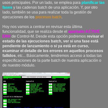
usos principales. Por un lado, se emplea para
planificar las
fases
y las cadenas batch de una aplicación. Y, por otro
lado, también se usa para realizar toda la gestión de
ejecuciones de los
procesos batch
.
Hoy nos vamos a centrar en revisar esta última
funcionalidad, que se realiza desde el
apartado ACTIVE
ENV
de Control-M. Desde esta opción podremos
revisar el
estado de las ejecuciones batch, ver si una fase está
pendiente de lanzamiento o si ya está en curso,
examinar el detalle de los errores en aquellos procesos
fallidos
, etc... Básicamente, tendremos acceso a todas las
especificaciones de la parte batch de nuestra aplicación o
de nuestro módulo.