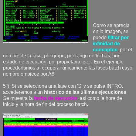
Como se aprecia
en la imagen, se
puede
filtrar por
infinidad de
conceptos
: por el
nombre de la fase, por grupo, por rango de fechas, por
estado de ejecución, por propietario, etc... En el ejemplo
procederíamos a recuperar únicamente las fases batch cuyo
nombre empiece por A8.
5º) Si se selecciona una fase con 'S' y se pulsa INTRO,
accederemos a un
histórico de las últimas ejecuciones
.
Se muestra la
fecha de ejecución
, así como la hora de
inicio y la hora de fin del proceso batch.