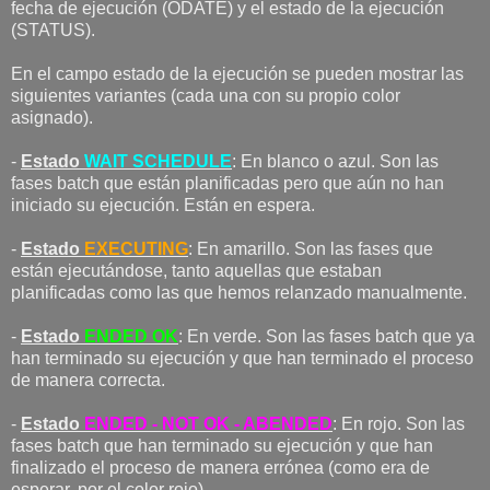
fecha de ejecución (ODATE) y el estado de la ejecución
(STATUS).
En el campo estado de la ejecución se pueden mostrar las
siguientes variantes (cada una con su propio color
asignado).
-
Estado
WAIT SCHEDULE
: En blanco o azul. Son las
fases batch que están planificadas pero que aún no han
iniciado su ejecución. Están en espera.
-
Estado
EXECUTING
: En amarillo. Son las fases que
están ejecutándose, tanto aquellas que estaban
planificadas como las que hemos relanzado manualmente.
-
Estado
ENDED OK
: En verde. Son las fases batch que ya
han terminado su ejecución y que han terminado el proceso
de manera correcta.
-
Estado
ENDED - NOT OK - ABENDED
: En rojo. Son las
fases batch que han terminado su ejecución y que han
finalizado el proceso de manera errónea (como era de
esperar, por el color rojo).