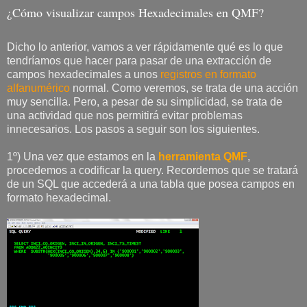
¿Cómo visualizar campos Hexadecimales en QMF?
Dicho lo anterior, vamos a ver rápidamente qué es lo que
tendríamos que hacer para pasar de una extracción de
campos hexadecimales a unos
registros en formato
alfanumérico
normal. Como veremos, se trata de una acción
muy sencilla. Pero, a pesar de su simplicidad, se trata de
una actividad que nos permitirá evitar problemas
innecesarios. Los pasos a seguir son los siguientes.
1º) Una vez que estamos en la
herramienta QMF
,
procedemos a codificar la query. Recordemos que se tratará
de un SQL que accederá a una tabla que posea campos en
formato hexadecimal.