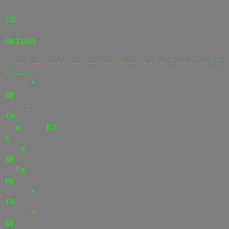
CO
ORIGEN
------------------------------------------
-----
*
BE
-
TH
a B2
c
a
BE
fa
BE
<
TH
<
BE