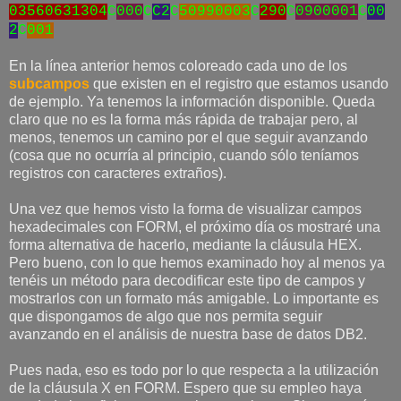
03560631304
C
000
C
C2
C
50990003
C
290
C
0900001
C
00
2
C
001
En la línea anterior hemos coloreado cada uno de los
subcampos
que existen en el registro que estamos usando
de ejemplo. Ya tenemos la información disponible. Queda
claro que no es la forma más rápida de trabajar pero, al
menos, tenemos un camino por el que seguir avanzando
(cosa que no ocurría al principio, cuando sólo teníamos
registros con caracteres extraños).
Una vez que hemos visto la forma de visualizar campos
hexadecimales con FORM, el próximo día os mostraré una
forma alternativa de hacerlo, mediante la cláusula HEX.
Pero bueno, con lo que hemos examinado hoy al menos ya
tenéis un método para decodificar este tipo de campos y
mostrarlos con un formato más amigable. Lo importante es
que dispongamos de algo que nos permita seguir
avanzando en el análisis de nuestra base de datos DB2.
Pues nada, eso es todo por lo que respecta a la utilización
de la cláusula X en FORM. Espero que su empleo haya