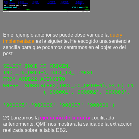
En el ejemplo anterior se puede observar que la
query
implementada
es la siguiente. He escogido una sentencia
sencilla para que podamos centrarnos en el objetivo del
post.
SELECT INCI_CO_ORIGEN,
INCI_IN_ORIGEN,INCI_TS_TIMEST
FROM A0DB22.A0INCIT0
WHERE SUBSTR(HEX(INCI_CO_ORIGEN),34,6) IN
('900001','900002','900003',
'900005','900006','900007','900008')
2º) Lanzamos la
ejecución de la query
codificada
anteriormente. QMF nos mostrará la salida de la extracción
realizada sobre la tabla DB2.