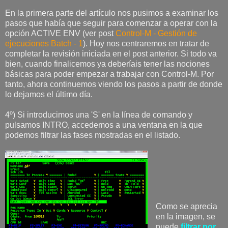
En la primera parte del artículo nos pusimos a examinar los
pasos que había que seguir para comenzar a operar con la
opción ACTIVE ENV (ver post
Control-M - Gestión de
ejecuciones Batch - 1
). Hoy nos centraremos en tratar de
completar la revisión iniciada en el post anterior. Si todo va
bien, cuando finalicemos ya deberíais tener las nociones
básicas para poder empezar a trabajar con Control-M. Por
tanto, ahora continuemos viendo los pasos a partir de donde
lo dejamos el último día.
4º) Si introducimos una 'S' en la línea de comando y
pulsamos INTRO, accedemos a una ventana en la que
podemos filtrar las fases mostradas en el listado.
Como se aprecia
en la imagen, se
puede
filtrar por