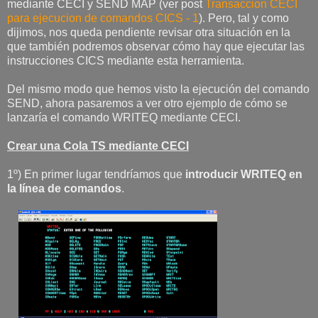
mediante CECI y SEND MAP (ver post
Transaccion CECI
para ejecucion de comandos CICS - 1
). Pero, tal y como
dijimos, nos queda pendiente revisar otra situación en la
que también podremos observar cómo hay que ejecutar las
instrucciones CICS mediante esta herramienta.
Del mismo modo que hemos visto la ejecución del comando
SEND, ahora pasaremos a ver otro ejemplo de cómo se
lanzaría el comando WRITEQ mediante CECI.
Crear una Cola TS mediante CECI
1º) En primer lugar tendríamos que
introducir WRITEQ en
la línea de comandos
.