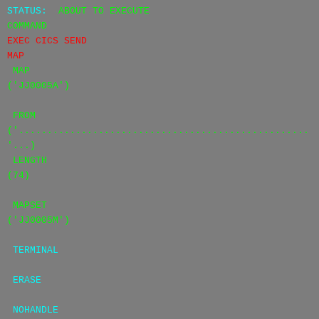
STATUS:
ABOUT TO EXECUTE
COMMAND
EXEC CICS SEND
MAP
MAP
('JJ0005A')
FROM
('...................................................
'...)
LENGTH
(74)
MAPSET
('JJ0005M')
TERMINAL
ERASE
NOHANDLE