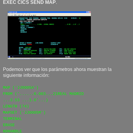
EXEC CICS SEND MAP
.
Podemos ver que los parámetros ahora muestran la
siguiente información:
MAP ('JJ0005A')
FROM ('......6.003...21REAL MADRID
...3.53 ...1.6'...)
LENGTH (74)
MAPSET ('JJ0005M')
TERMINAL
ERASE
NOHANDLE