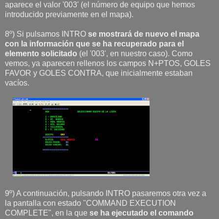
aparece el valor '003' (el número de equipo que hemos
introducido previamente en el mapa).
8º) Si pulsamos INTRO
se mostrará de nuevo el mapa
con la información que se ha recuperado para el
elemento solicitado
(el '003', en nuestro caso). Como
vemos, ya aparecen rellenos los campos N+PTOS, GOLES
FAVOR y GOLES CONTRA, que inicialmente estaban
vacíos.
9º) A continuación, pulsando INTRO pasaremos otra vez a
la pantalla con estado "COMMAND EXECUTION
COMPLETE", en la que
se ha ejecutado el comando