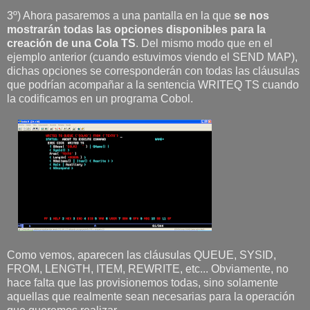
3º) Ahora pasaremos a una pantalla en la que
se nos
mostrarán todas las opciones disponibles para la
creación de una Cola TS
. Del mismo modo que en el
ejemplo anterior (cuando estuvimos viendo el SEND MAP),
dichas opciones se corresponderán con todas las cláusulas
que podrían acompañar a la sentencia WRITEQ TS cuando
la codificamos en un programa Cobol.
Como vemos, aparecen las cláusulas QUEUE, SYSID,
FROM, LENGTH, ITEM, REWRITE, etc... Obviamente, no
hace falta que las provisionemos todas, sino solamente
aquellas que realmente sean necesarias para la operación