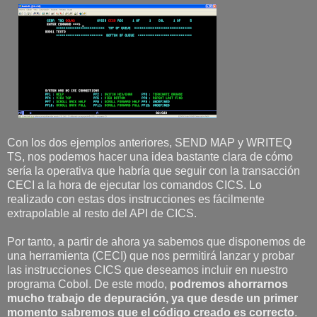
Con los dos ejemplos anteriores, SEND MAP y WRITEQ
TS, nos podemos hacer una idea bastante clara de cómo
sería la operativa que habría que seguir con la transacción
CECI a la hora de ejecutar los comandos CICS. Lo
realizado con estas dos instrucciones es fácilmente
extrapolable al resto del API de CICS.
Por tanto, a partir de ahora ya sabemos que disponemos de
una herramienta (CECI) que nos permitirá lanzar y probar
las instrucciones CICS que deseamos incluir en nuestro
programa Cobol. De este modo,
podremos ahorrarnos
mucho trabajo de depuración, ya que desde un primer
momento sabremos que el código creado es correcto
.