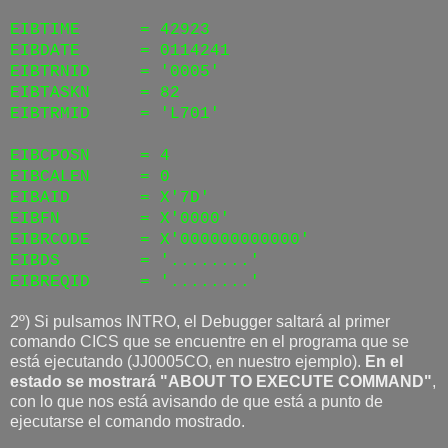
EIBTIME = 42923
EIBDATE = 0114241
EIBTRNID = '0005'
EIBTASKN = 82
EIBTRMID = 'L701'
EIBCPOSN = 4
EIBCALEN = 0
EIBAID = X'7D'
EIBFN = X'0000'
EIBRCODE = X'000000000000'
EIBDS = '........'
EIBREQID = '........'
2º) Si pulsamos INTRO, el Debugger saltará al primer
comando CICS que se encuentre en el programa que se
está ejecutando (JJ0005CO, en nuestro ejemplo).
En el
estado se mostrará "ABOUT TO EXECUTE COMMAND"
,
con lo que nos está avisando de que está a punto de
ejecutarse el comando mostrado.