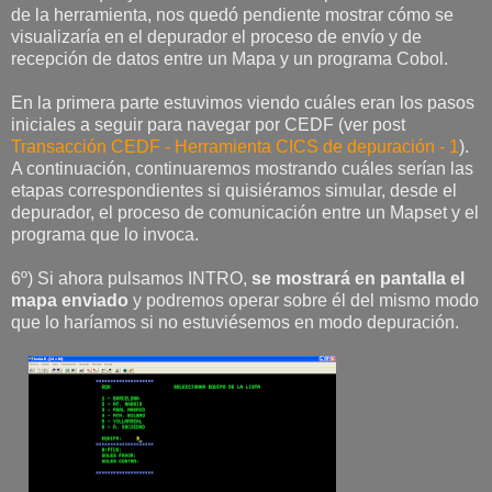
de la herramienta, nos quedó pendiente mostrar cómo se
visualizaría en el depurador el proceso de envío y de
recepción de datos entre un Mapa y un programa Cobol.
En la primera parte estuvimos viendo cuáles eran los pasos
iniciales a seguir para navegar por CEDF (ver post
Transacción CEDF - Herramienta CICS de depuración - 1
).
A continuación, continuaremos mostrando cuáles serían las
etapas correspondientes si quisiéramos simular, desde el
depurador, el proceso de comunicación entre un Mapset y el
programa que lo invoca.
6º) Si ahora pulsamos INTRO,
se mostrará en pantalla el
mapa enviado
y podremos operar sobre él del mismo modo
que lo haríamos si no estuviésemos en modo depuración.