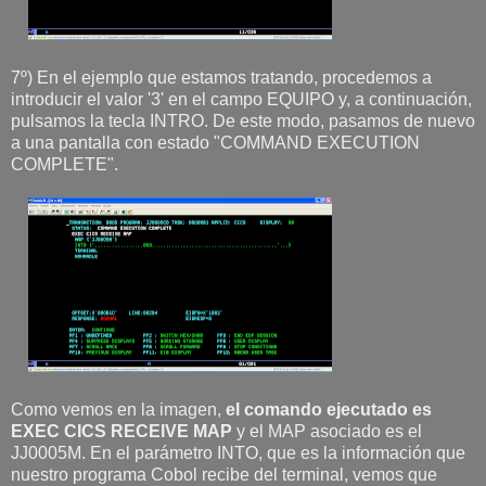
7º) En el ejemplo que estamos tratando, procedemos a
introducir el valor '3' en el campo EQUIPO y, a continuación,
pulsamos la tecla INTRO. De este modo, pasamos de nuevo
a una pantalla con estado "COMMAND EXECUTION
COMPLETE".
Como vemos en la imagen,
el comando ejecutado es
EXEC CICS RECEIVE MAP
y el MAP asociado es el
JJ0005M. En el parámetro INTO, que es la información que
nuestro programa Cobol recibe del terminal, vemos que