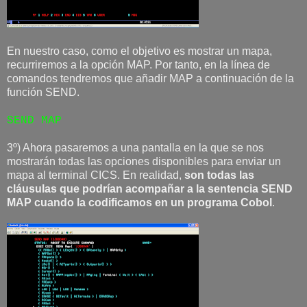
En nuestro caso, como el objetivo es mostrar un mapa,
recurriremos a la opción MAP. Por tanto, en la línea de
comandos tendremos que añadir MAP a continuación de la
función SEND.
SEND MAP
3º) Ahora pasaremos a una pantalla en la que se nos
mostrarán todas las opciones disponibles para enviar un
mapa al terminal CICS. En realidad,
son todas las
cláusulas que podrían acompañar a la sentencia SEND
MAP cuando la codificamos en un programa Cobol
.