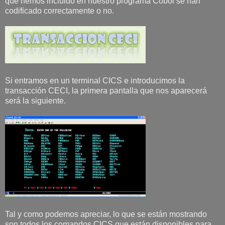
que hemos incluido en nuestro programa Cobol se han
codificado correctamente o no.
Si entramos en un terminal CICS e introducimos la
transacción CECI, la primera pantalla que nos aparecerá
será la siguiente.
Tal y como podemos apreciar, lo que se están mostrando
son todos los comandos CICS que están disponibles para