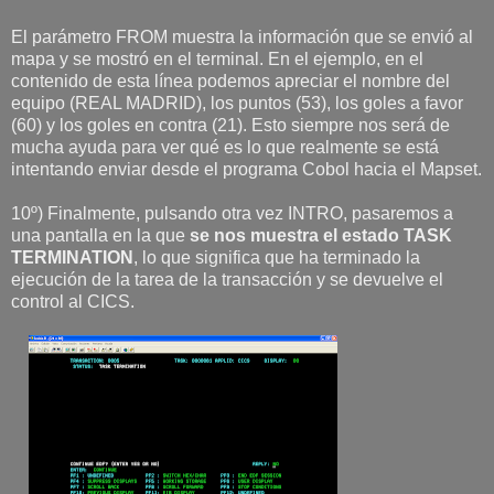
El parámetro FROM muestra la información que se envió al
mapa y se mostró en el terminal. En el ejemplo, en el
contenido de esta línea podemos apreciar el nombre del
equipo (REAL MADRID), los puntos (53), los goles a favor
(60) y los goles en contra (21). Esto siempre nos será de
mucha ayuda para ver qué es lo que realmente se está
intentando enviar desde el programa Cobol hacia el Mapset.
10º) Finalmente, pulsando otra vez INTRO, pasaremos a
una pantalla en la que
se nos muestra el estado TASK
TERMINATION
, lo que significa que ha terminado la
ejecución de la tarea de la transacción y se devuelve el
control al CICS.