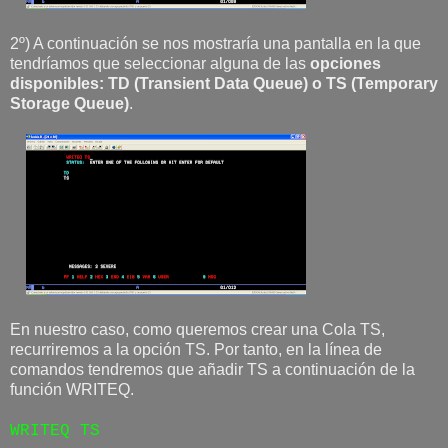
2º) A continuación se nos mostraría una pantalla en la que
tendríamos que seleccionar alguna de las
opciones
disponibles: TD (Transient Data Queue) o TS (Temporary
Storage Queue)
.
En nuestro caso, como queremos crear una Cola TS,
recurriremos a la opción TS. Por tanto, en la línea de
comandos tendremos que añadir TS a continuación de la
función WRITEQ.
WRITEQ TS