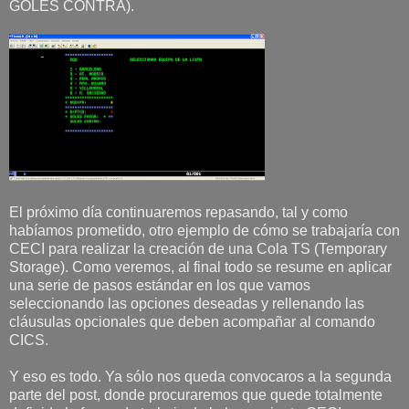
GOLES CONTRA).
El próximo día continuaremos repasando, tal y como
habíamos prometido, otro ejemplo de cómo se trabajaría con
CECI para realizar la creación de una Cola TS (Temporary
Storage). Como veremos, al final todo se resume en aplicar
una serie de pasos estándar en los que vamos
seleccionando las opciones deseadas y rellenando las
cláusulas opcionales que deben acompañar al comando
CICS.
Y eso es todo. Ya sólo nos queda convocaros a la segunda
parte del post, donde procuraremos que quede totalmente