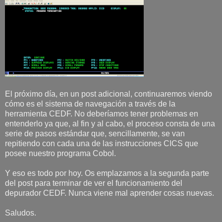
El próximo día, en un post adicional, continuaremos viendo
cómo es el sistema de navegación a través de la
herramienta CEDF. No deberíamos tener problemas en
entenderlo ya que, al fin y al cabo, el proceso consta de una
serie de pasos estándar que, sencillamente, se van
repitiendo con cada una de las instrucciones CICS que
posee nuestro programa Cobol.
Y eso es todo por hoy. Os emplazamos a la segunda parte
del post para terminar de ver el funcionamiento del
depurador CEDF. Nunca viene mal aprender cosas nuevas.
Saludos.