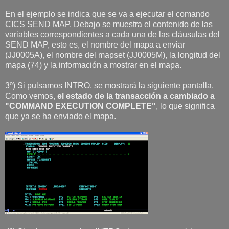
En el ejemplo se indica que se va a ejecutar el comando
CICS SEND MAP. Debajo se muestra el contenido de las
variables correspondientes a cada una de las cláusulas del
SEND MAP, esto es, el nombre del mapa a enviar
(JJ0005A), el nombre del mapset (JJ0005M), la longitud del
mapa (74) y la información a mostrar en el mapa.
3º) Si pulsamos INTRO, se mostrará la siguiente pantalla.
Como vemos,
el estado de la transacción a cambiado a
"COMMAND EXECUTION COMPLETE"
, lo que significa
que ya se ha enviado el mapa.