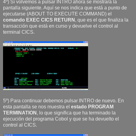
4º) Si volvemos a pulsar INTRO ahora se mostrará la
pantalla siguiente. Aquí se nos indica que está a punto de
ejecutarse (ABOUT TO EXECUTE COMMAND) el
comando EXEC CICS RETURN
, que es el que finaliza la
transacción que está en curso y devuelve el control al
terminal CICS.
5º) Para continuar debemos pulsar INTRO de nuevo. En
esta pantalla se nos muestra el
estado PROGRAM
TERMINATION
, lo que significa que ha terminado la
ejecución del programa Cobol y que se ha devuelto el
control al CICS.