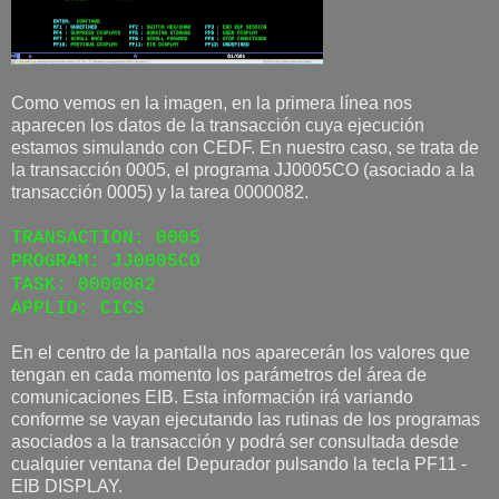
Como vemos en la imagen, en la primera línea nos
aparecen los datos de la transacción cuya ejecución
estamos simulando con CEDF. En nuestro caso, se trata de
la transacción 0005, el programa JJ0005CO (asociado a la
transacción 0005) y la tarea 0000082.
TRANSACTION: 0005
PROGRAM: JJ0005CO
TASK: 0000082
APPLID: CICS
En el centro de la pantalla nos aparecerán los valores que
tengan en cada momento los parámetros del área de
comunicaciones EIB. Esta información irá variando
conforme se vayan ejecutando las rutinas de los programas
asociados a la transacción y podrá ser consultada desde
cualquier ventana del Depurador pulsando la tecla PF11 -
EIB DISPLAY.