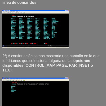
línea de comandos
.
2º) A continuación se nos mostraría una pantalla en la que
tendríamos que seleccionar alguna de las
opciones
disponibles: CONTROL, MAP, PAGE, PARTNSET o
TEXT
.