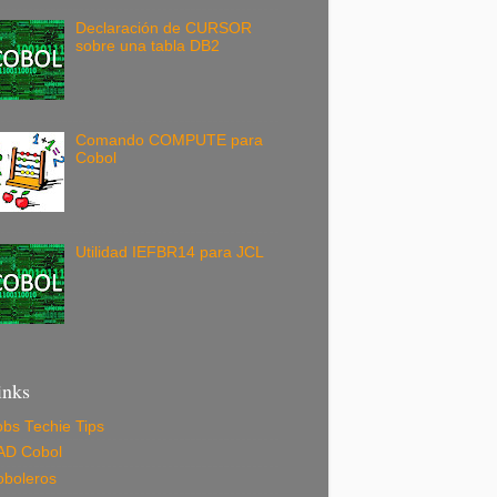
Declaración de CURSOR
sobre una tabla DB2
Comando COMPUTE para
Cobol
Utilidad IEFBR14 para JCL
inks
bs Techie Tips
AD Cobol
oboleros