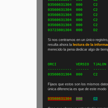
03560631304 000 C2 9
03560631304 000 C2 9
03560631304 000 C2 9
03560631304 000 C2 9
03560631304 000 C2 9
03723801304 000 D2 9
Si nos centramos en un único registr
resulta ahora la
lectura de la informa
merecido la pena dedicar algo de tiemp
SITU
ORCI VERSIO TJAL
----------- ------ -----
03560631304 000 C2 9
Fijaos que estos son los mismos datos 
única diferencia es que de este modo 
03560631304
000
C2