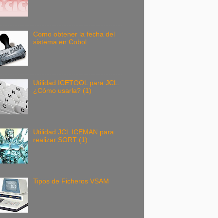
Como obtener la fecha del
sistema en Cobol
Utilidad ICETOOL para JCL.
¿Cómo usarla? (1)
Utilidad JCL ICEMAN para
realizar SORT (1)
Tipos de Ficheros VSAM