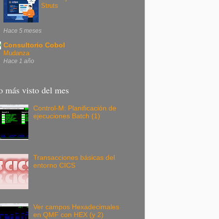
Struts
Hace 5 meses
Consultorio Cobol
Mudanza
Hace 1 año
o más visto del mes
Control-M: Planificación de
ejecuciones Batch (1)
Transacciones básicas del
entorno CICS
Ver campos Hexadecimales
en QMF con HEX (y 2)