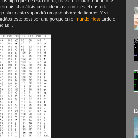
é os digo que, de esta forma, os va a resultar mucho más
 dedicáis al análisis de incidencias, como es el caso de
rgo plazo esto supondrá un gran ahorro de tiempo. Y si
ardáos este post por ahí, porque en el
mundo Host
tarde o
cias...
E