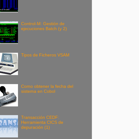
Control-M: Gestión de
ejecuciones Batch (y 2)
Tipos de Ficheros VSAM
Como obtener la fecha del
sistema en Cobol
Transacción CEDF:
Herramienta CICS de
depuración (1)