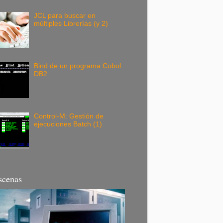
JCL para buscar en
múltiples Librerías (y 2)
Bind de un programa Cobol
DB2
Control-M: Gestión de
ejecuciones Batch (1)
scenas