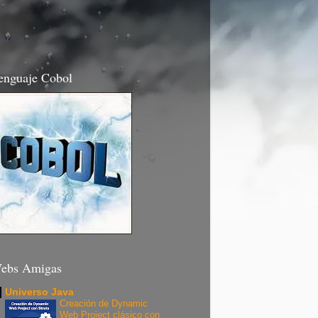
enguaje Cobol
ebs Amigas
Universo Java
Creación de Dynamic
Web Project clásico con