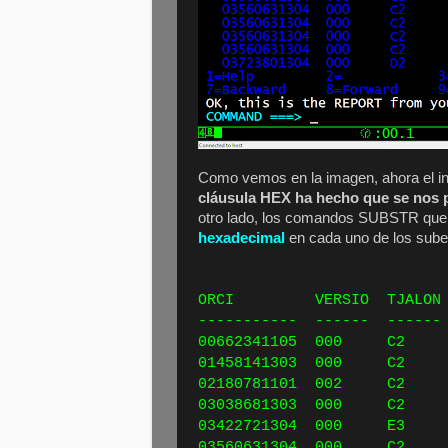
Como vemos en la imagen, ahora el in
cláusula HEX ha hecho que se nos p
otro lado, los comandos SUBSTR que 
hexadecimal
en cada uno de los subel
SITU
ORCI VERSIO TJAL
----------- ------ -----
00662341105 000 C2 9
01458141303 000 C2 9
02180781101 002 C2 9
03038681303 000 C2 9
03422721304 000 E3 9
03560631304 000 C2 9