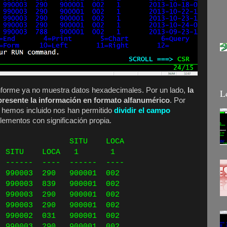
forme ya no muestra datos hexadecimales. Por un lado,
la
L
resente la información en formato alfanumérico
. Por
hemos incluido nos han permitido
dividir el campo
ementos con significación propia.
 LOCA
ON SITU LOCA 1 1
- ------ ---- ------ ----
90003 290 900001 002
90003 839 900001 002
90003 290 900001 002
90003 290 900001 002
90002 031 900001 002
90003 290 900001 002