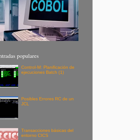
ntradas populares
Control-M: Planificación de
ejecuciones Batch (1)
Posibles Errores RC de un
JCL
Transacciones básicas del
entorno CICS