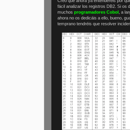
Creo que ahora ya entenderéis por qu
fácil analizar los registros DB2. Si os
muchos
programadores Cobol
, a la
ahora no os dedicáis a ello, bueno, gu
temprano tendréis que resolver inciden