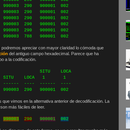
90003 290 900001 002
90003 290 900001 002
90003 290 900001 002
90003 290 900001 002
90003 290 900001 002
90003 788 900001 002
o, podremos apreciar con mayor claridad lo cómoda que
ción
del antiguo campo hexadecimal. Parece que ha
o a la codificación.
 LOCA
ON SITU LOCA 1 1
- ------ ---- ------ ----
90003 290 900001 002
que vimos en la alternativa anterior de decodificación. La
son más fáciles de leer.
990003
290
900001
002