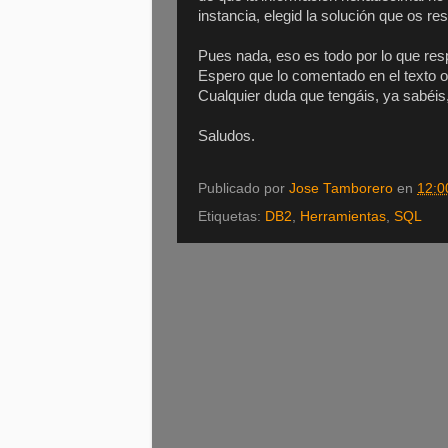
instancia, elegid la solución que os re
Pues nada, eso es todo por lo que re
Espero que lo comentado en el texto o
Cualquier duda que tengáis, ya sabéis,
Saludos.
Publicado por
Jose Tamborero
en
12:0
Etiquetas:
DB2
,
Herramientas
,
SQL