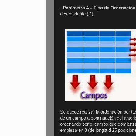
-
Parámetro 4 – Tipo de Ordenación
descendente (D).
Se puede realizar la ordenación por 
de un campo a continuación del anterio
ordenando por el campo que comienza 
empieza en 8 (de longitud 25 posicion