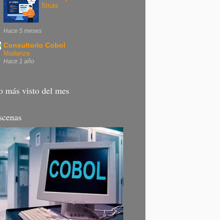
Struts
Hace 5 meses
Consultorio Cobol
Mudanza
Hace 1 año
o más visto del mes
scenas