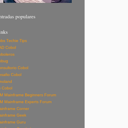
ntradas populares
inks
bs Techie Tips
AD Cobol
oboleros
obug
nsultorio Cobol
safio Cobol
noland
s Cobol
BM Mainframe Beginners Forum
BM Mainframe Experts Forum
ainframe Corner
ainframe Geek
ainframe Guru