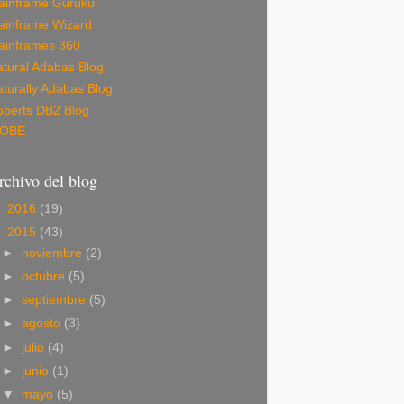
ainframe Gurukul
ainframe Wizard
ainframes 360
tural Adabas Blog
turally Adabas Blog
oberts DB2 Blog
IOBE
rchivo del blog
►
2016
(19)
▼
2015
(43)
►
noviembre
(2)
►
octubre
(5)
►
septiembre
(5)
►
agosto
(3)
►
julio
(4)
►
junio
(1)
▼
mayo
(5)