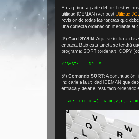
En la primera parte del post estuvimos
utilidad ICEMAN (ver post
Utilidad J
revisión de todas las tarjetas que de
una correcta ordenación mediante el 
4º)
Card SYSIN
: Aquí se incluirán la
entrada. Bajo esta tarjeta se tendrá qu
programa: SORT (ordenar), COPY (co
//SYSIN DD *
5º)
Comando SORT
: A continuación
indicarle a la utilidad ICEMAN que debe
entrada y dejar el resultado ordenado e
SORT FIELDS=(1,6,CH,A,8,25,CH