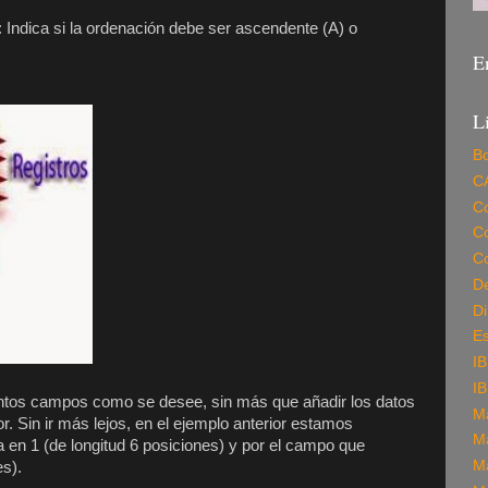
: Indica si la ordenación debe ser ascendente (A) o
E
L
Bo
C
C
C
Co
De
Di
E
I
I
tantos campos como se desee, sin más que añadir los datos
M
r. Sin ir más lejos, en el ejemplo anterior estamos
M
en 1 (de longitud 6 posiciones) y por el campo que
M
es).