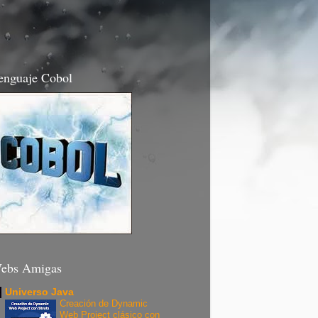
enguaje Cobol
ebs Amigas
Universo Java
Creación de Dynamic
Web Project clásico con