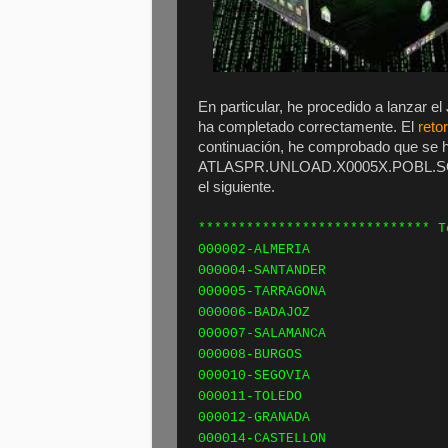
En particular, he procedido a lanzar e
ha completado correctamente. El
reto
continuación, he comprobado que se h
ATLASPR.UNLOAD.X0005X.POBL.SOR
el siguiente.
***************************** T
000002-ALMERIA 
000004-SANTANDER 
000005-TARRAGONA 
000006-BADAJOZ 
000007-SALAMANCA 
000008-BURGOS 0
000010-SEGOVIA 
000011-TOLEDO 0
000012-GRANADA 
000014-CASTELLON 