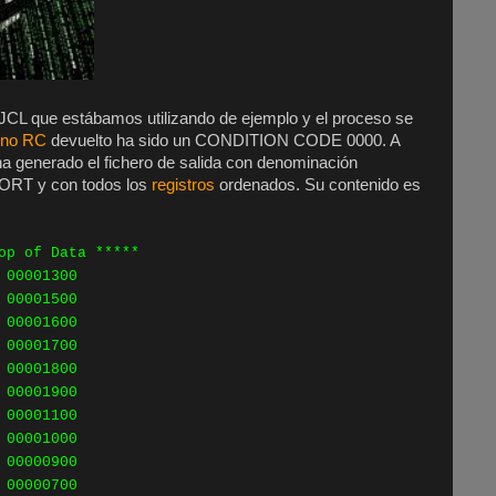
l JCL que estábamos utilizando de ejemplo y el proceso se
rno RC
devuelto ha sido un CONDITION CODE 0000. A
a generado el fichero de salida con denominación
T y con todos los
registros
ordenados. Su contenido es
op of Data *****
00001300
00001500
00001600
00001700
00001800
0001900
00001100
0001000
00000900
00000700