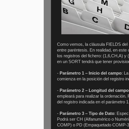
Como vemos, la cláusula FIELDS de
entre paréntesis. En realidad, en est
los registros del fichero: (1,6,CH,A)
en un SORT tendrá que tener provisio
-
Parámetro 1 – Inicio del campo
: L
comienza en la posición del registro i
-
Parámetro 2 – Longitud del campo
empleará para realizar la ordenació
del registro indicada en el parámetro 1
-
Parámetro 3 – Tipo de Dato
: Espec
Podrá ser CH (Alfanumérico o Numér
COMP) o PD (Empaquetado COMP-3