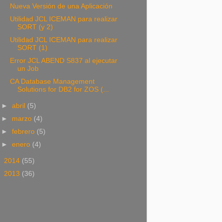
Nueva Versión de una Aplicación
Utilidad JCL ICEMAN para realizar
SORT (y 2)
Utilidad JCL ICEMAN para realizar
SORT (1)
Error JCL ABEND S837 al ejecutar
un Job
CA Database Management
Solutions for DB2 for ZOS (...
►
abril
(5)
►
marzo
(4)
►
febrero
(5)
►
enero
(4)
►
2014
(55)
►
2013
(36)