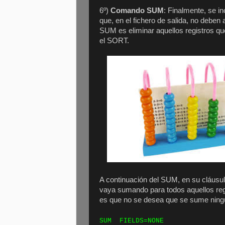
6º)
Comando SUM
: Finalmente, se i
que, en el fichero de salida, no deben 
SUM es eliminar aquellos registros qu
el SORT.
A continuación del SUM, en su cláus
vaya sumando para todos aquellos reg
es que no se desea que se sume ningú
SUM FIELDS=NONE