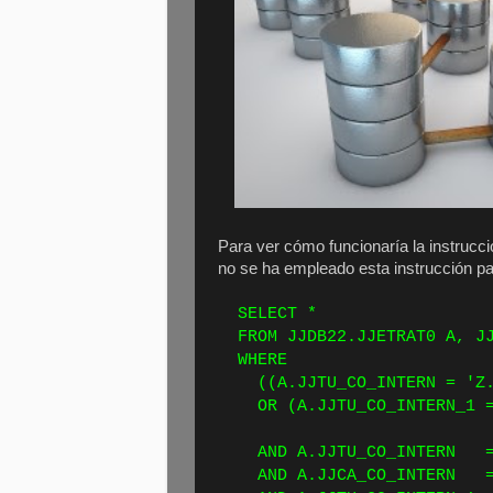
Para ver cómo funcionaría la instrucc
no se ha empleado esta instrucción pa
SEL
FROM JJDB22.JJETRAT0 A, JJ
WH
((A.JJTU_CO_INTERN = 'Z.B
OR (A.JJTU_CO_INTERN_1 = '
AND A.JJTU_CO_INT
AND A.JJCA_CO_INT