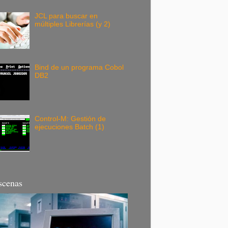
JCL para buscar en
múltiples Librerías (y 2)
Bind de un programa Cobol
DB2
Control-M: Gestión de
ejecuciones Batch (1)
scenas