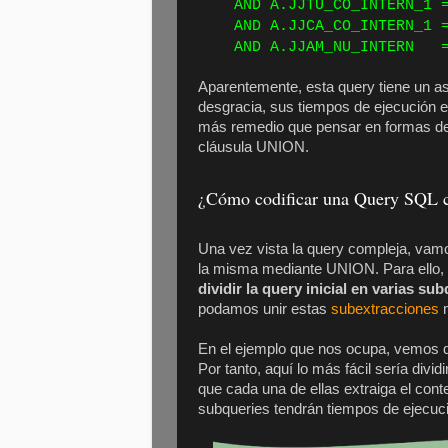
AND A.JJTU_CO_INTERN_1 =
AND A.JJCA_CO_INTERN_1 =
AND A.JJAM_NU_INTERN
Aparentemente, esta query tiene un a
desgracia, sus tiempos de ejecución 
más remedio que pensar en formas de 
cláusula UNION.
¿Cómo codificar una Query SQL
Una vez vista la query compleja, va
la misma mediante UNION. Para ello,
dividir la query inicial en varias su
podamos unir estas
subextracciones
m
En el ejemplo que nos ocupa, vemos 
Por tanto, aquí lo más fácil sería div
que cada una de ellas extraiga el co
subqueries tendrán tiempos de ejecuc