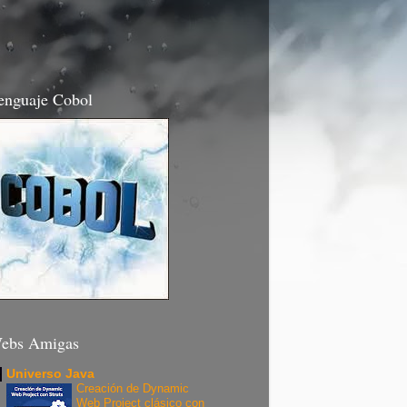
enguaje Cobol
ebs Amigas
Universo Java
Creación de Dynamic
Web Project clásico con