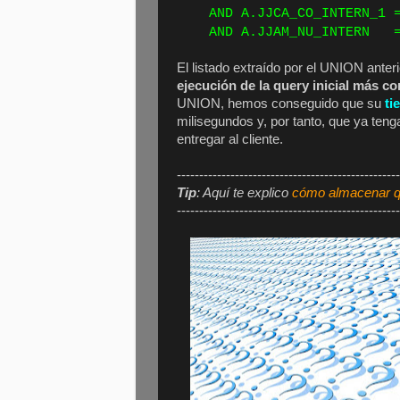
AND A.JJCA_CO_INTERN_1 =
AND A.JJAM_NU_INTERN = 
El listado extraído por el UNION anter
ejecución de la query inicial más c
UNION, hemos conseguido que su
ti
milisegundos y, por tanto, que ya te
entregar al cliente.
--------------------------------------------------
Tip
: Aquí te explico
cómo almacenar 
--------------------------------------------------