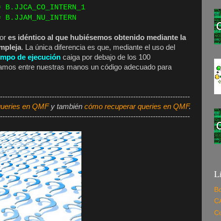
 B.JJCA_CO_INTERN_1
B.JJAM_NU_INTERN
ior
es idéntico al que hubiésemos obtenido mediante la
ompleja
. La única diferencia es que, mediante el uso del
empo de ejecución
caiga por debajo de los 100
ngamos entre nuestras manos un código adecuado para
-----------------------------------------------------------------------------
queries en QMF
y también
cómo recuperar queries en QMF
.
-----------------------------------------------------------------------------
L
Bo
C
C