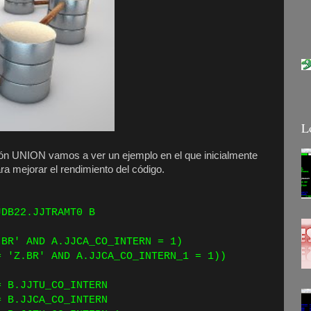
L
ión UNION vamos a ver un ejemplo en el que inicialmente
ra mejorar el rendimiento del código.
ECT *
DB22.JJTRAMT0 B
ERE
R' AND A.JJCA_CO_INTERN = 1)
Z.BR' AND A.JJCA_CO_INTERN_1 = 1))
ERN = B.JJTU_CO_INTERN
ERN = B.JJCA_CO_INTERN