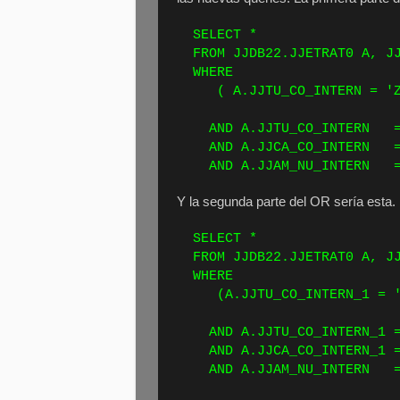
SEL
FROM JJDB22.JJETRAT0 A, JJ
WH
( A.JJTU_CO_INTERN = 'Z.B
AND A.JJTU_CO_INT
AND A.JJCA_CO_IN
AND A.JJAM_NU_INTERN = 
Y la segunda parte del OR sería esta.
SEL
FROM JJDB22.JJETRAT0 A, JJ
WH
(A.JJTU_CO_INTERN_1 = 'Z.
AND A.JJTU_CO_INTERN_1 =
AND A.JJCA_CO_INTERN_1 =
AND A.JJAM_NU_INTERN = 