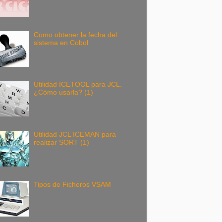
Como obtener la fecha del
sistema en Cobol
Utilidad ICETOOL para JCL.
¿Cómo usarla? (1)
Utilidad JCL ICEMAN para
realizar SORT (1)
Tipos de Ficheros VSAM