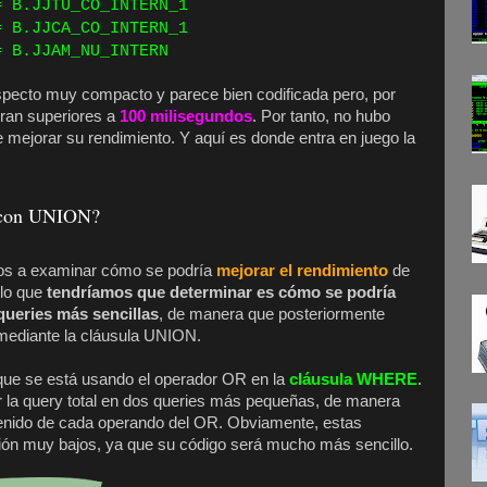
 B.JJTU_CO_INTERN_1
 B.JJCA_CO_INTERN_1
 = B.JJAM_NU_INTERN
specto muy compacto y parece bien codificada pero, por
eran superiores a
100 milisegundos
. Por tanto, no hubo
mejorar su rendimiento. Y aquí es donde entra en juego la
 con UNION?
mos a examinar cómo se podría
mejorar el rendimiento
de
 lo que
tendríamos que determinar es cómo se podría
bqueries más sencillas
, de manera que posteriormente
ediante la cláusula UNION.
que se está usando el operador OR en la
cláusula WHERE
.
idir la query total en dos queries más pequeñas, de manera
ntenido de cada operando del OR. Obviamente, estas
ión muy bajos, ya que su código será mucho más sencillo.