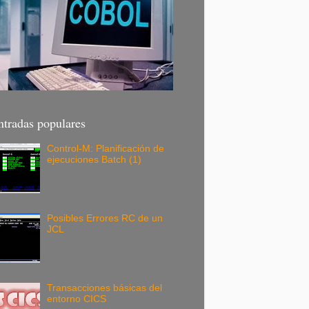
ntradas populares
Control-M: Planificación de
ejecuciones Batch (1)
Posibles Errores RC de un
JCL
Transacciones básicas del
entorno CICS