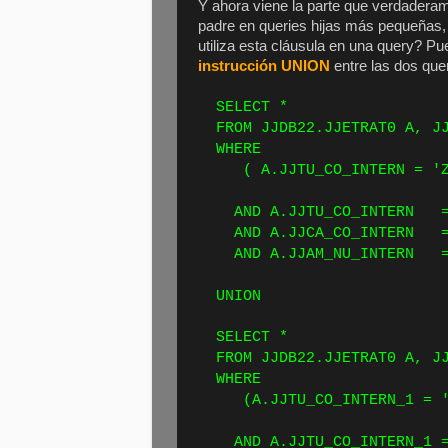
Y ahora viene la parte que verdaderam
padre en queries hijas más pequeñas
utiliza esta cláusula en una query? Pu
instrucción UNION
entre las dos quer
SEL
FROM JJDB22.JJETRAT0 A, JJ
WH
( A.JJTU_CO_INTERN = 'Z.B
AND A.JJTU_CO_INT
AND A.JJCA_CO_IN
AND A.JJAM_NU_INTERN = 
UNION
SEL
FROM JJDB22.JJETRAT0 A, JJ
WH
(A.JJTU_CO_INTERN_1 = 'Z.
AND A.JJTU_CO_INTERN_1 =