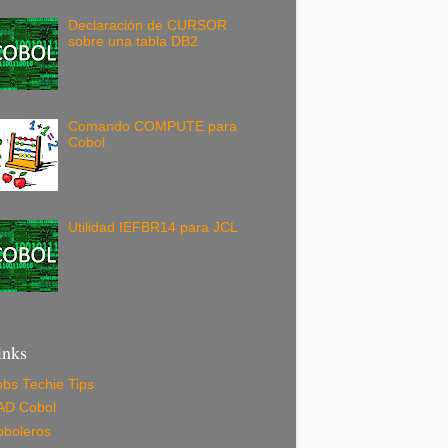
Declaración de CURSOR
sobre una tabla DB2
Comando COMPUTE para
Cobol
Utilidad IEFBR14 para JCL
inks
bs Techie Tips
AD Cobol
oboleros