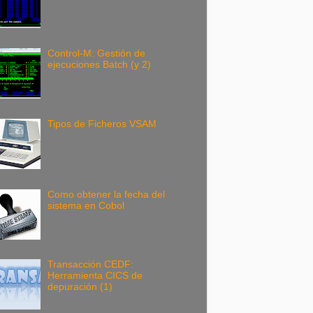
Control-M: Gestión de
ejecuciones Batch (y 2)
Tipos de Ficheros VSAM
Como obtener la fecha del
sistema en Cobol
Transacción CEDF:
Herramienta CICS de
depuración (1)