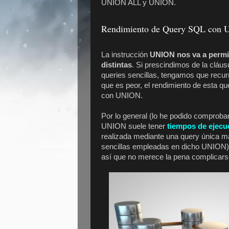
UNION ALL y UNION.
Rendimiento de Query SQL con
La instrucción
UNION nos va a permiti
distintas
. Si prescindimos de la cláu
queries sencillas, tengamos que recur
que es peor, el rendimiento de esta qu
con UNION.
Por lo general (lo he podido comproba
UNION suele tener
tiempos de ejecu
realizada mediante una query única má
sencillas empleadas en dicho UNION). 
así que no merece la pena complicarse