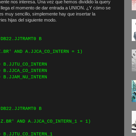
ente nos interesa. Una vez que hemos dividido la query
, llega el momento de dar entrada a UNION. ¿Y cómo se
es muy sencillo, simplemente hay que insertar la
ies hijas del siguiente modo.
ECT *
DB22.JJTRAMT0 B
ERE
R' AND A.JJCA_CO_INTERN = 1)
ERN = B.JJTU_CO_INTERN
TERN = B.JJCA_CO_INTERN
B.JJAM_NU_INTERN
ECT *
DB22.JJTRAMT0 B
ERE
BR' AND A.JJCA_CO_INTERN_1 = 1)
 B.JJTU_CO_INTERN_1