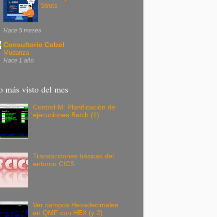
Struts
Hace 5 meses
Consultorio Cobol
Mudanza
Hace 1 año
o más visto del mes
Control-M: Planificación de
ejecuciones Batch (1)
Transacciones básicas del
entorno CICS
Ver campos Hexadecimales
en QMF con HEX (y 2)